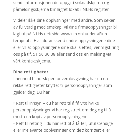
send. Informasjonen du oppgir i søknadskjema og
påmeldingsskjema blir lagret lokalt i NLHs register.
Vi deler ikke dine opplysninger med andre. Som søker
av fullverdig medlemskap, vil dine firmaopplysninger bli
lagt ut på NLHs nettside www.nlh.onl under «Finn
terapeut». Hvis du ønsker å endre opplysningene dine
eller vil at opplysningene dine skal slettes, vennligst ring
oss på tlf. 51 56 30 38 eller send oss en melding via
vårt kontaktskjema.
Dine rettigheter
I henhold til norsk personvernlovgivning har du en
rekke rettigheter knyttet til personopplysninger som
gjelder deg. Du har:
• Rett til innsyn – du har rett til å få vite hvilke
personopplysninger vi har registrert om deg og til å
motta en kopi av personopplysningene
• Rett til retting – du har rett til å få feil, ufullstendige
eller irrelevante opplysninger om deg korrigert eller